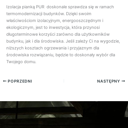
Izolacja pianką PUR doskonale sprawdza się w ramach
termomodernizacji budynków. Dzięki swoim
właściwościom izolacyjnym, energooszczędnym i
ekologicznym, jest to inwestycja, która przynosi
długoterminowe korzyści zarówno dla użytkowników
budynku, jak i dla środowiska. Jeśli zależy Ci na wygodzie,
niższych kosztach ogrzewania i przyjaznym dla
środowiska rozwiązaniu, będzie to doskonały wybór dla
Twojego domu.
POPRZEDNI
NASTĘPNY