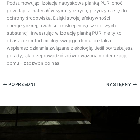
Podsumowując, izolacja natryskowa pianką PUR, choć
powstaje z materiałów syntetycznych, przyczynia się do
ochrony środowiska. Dzięki swojej efektywności
energetycznej, trwałości i niskiej emisji szkodliwych
substancji. Inwestując w izolację pianką PUR, nie tylko
dbasz o komfort cieplny swojego domu, ale także
wspierasz działania związane z ekologią. Jeśli potrzebujesz
porady, jak przeprowadzić zrównoważoną modernizację
domu – zadzwoń do nas!
POPRZEDNI
NASTĘPNY