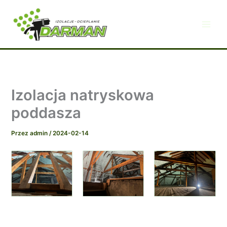
Przejdź
do
treści
Izolacja natryskowa
poddasza
Przez
admin
/
2024-02-14